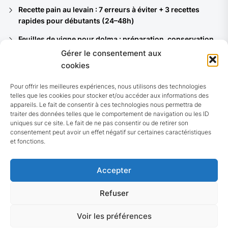
Recette pain au levain : 7 erreurs à éviter + 3 recettes
rapides pour débutants (24–48h)
Feuilles de vigne pour dolma : préparation, conservation
et 8 recettes du bassin méditerranéen
Gérer le consentement aux
cookies
Ferments lactiques : quelles souches pour vos yaourts,
kéfirs et quels bénéfices santé ?
Pour offrir les meilleures expériences, nous utilisons des technologies
telles que les cookies pour stocker et/ou accéder aux informations des
Pain noir allemand (Vollkornbrot) : recette authentique et
appareils. Le fait de consentir à ces technologies nous permettra de
7 astuces pour réussir chez soi
traiter des données telles que le comportement de navigation ou les ID
uniques sur ce site. Le fait de ne pas consentir ou de retirer son
10 recettes de choucroute : traditionnelle, végétarienne,
consentement peut avoir un effet négatif sur certaines caractéristiques
de la mer et rapides (avec variantes fermentées)
et fonctions.
Accepter
Refuser
© 2026 Guide nutrition
Up
Voir les préférences
↑