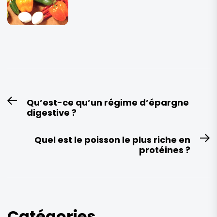
Navigation
Qu’est-ce qu’un régime d’épargne
Previous
de
digestive ?
post:
l’article
Quel est le poisson le plus riche en
N
protéines ?
po
Catégories