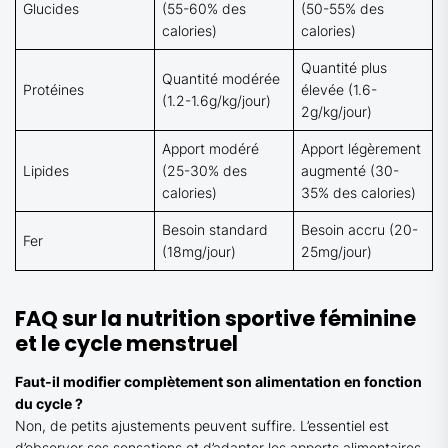
Glucides
(55-60% des
(50-55% des
calories)
calories)
Quantité plus
Quantité modérée
Protéines
élevée (1.6-
(1.2-1.6g/kg/jour)
2g/kg/jour)
Apport modéré
Apport légèrement
Lipides
(25-30% des
augmenté (30-
calories)
35% des calories)
Besoin standard
Besoin accru (20-
Fer
(18mg/jour)
25mg/jour)
FAQ sur la nutrition sportive féminine
et le cycle menstruel
Faut-il modifier complètement son alimentation en fonction
du cycle ?
Non, de petits ajustements peuvent suffire. L’essentiel est
d’observer ses sensations et d’adapter les apports alimentaires