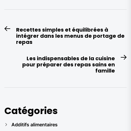
Navigation
Recettes simples et équilibrées à
Previous
de
intégrer dans les menus de portage de
post:
l’article
repas
Les indispensables de la cuisine
N
pour préparer des repas sains en
po
famille
Catégories
Additifs alimentaires