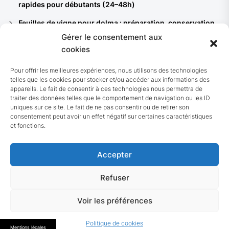
rapides pour débutants (24–48h)
Feuilles de vigne pour dolma : préparation, conservation
et 8 recettes du bassin méditerranéen
Gérer le consentement aux
cookies
Ferments lactiques : quelles souches pour vos yaourts,
kéfirs et quels bénéfices santé ?
Pour offrir les meilleures expériences, nous utilisons des technologies
telles que les cookies pour stocker et/ou accéder aux informations des
Pain noir allemand (Vollkornbrot) : recette authentique et
appareils. Le fait de consentir à ces technologies nous permettra de
7 astuces pour réussir chez soi
traiter des données telles que le comportement de navigation ou les ID
uniques sur ce site. Le fait de ne pas consentir ou de retirer son
10 recettes de choucroute : traditionnelle, végétarienne,
consentement peut avoir un effet négatif sur certaines caractéristiques
de la mer et rapides (avec variantes fermentées)
et fonctions.
Accepter
Refuser
© 2026 Guide nutrition
Up
Voir les préférences
↑
Politique de cookies
Mentions légales