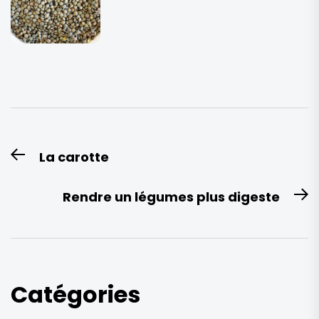
Navigation
La carotte
Previous
de
post:
l’article
Rendre un légumes plus digeste
N
po
Catégories