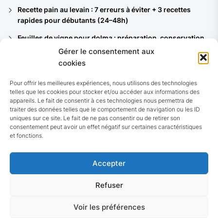
Recette pain au levain : 7 erreurs à éviter + 3 recettes
rapides pour débutants (24–48h)
Feuilles de vigne pour dolma : préparation, conservation
et 8 recettes du bassin méditerranéen
Gérer le consentement aux
cookies
Ferments lactiques : quelles souches pour vos yaourts,
kéfirs et quels bénéfices santé ?
Pour offrir les meilleures expériences, nous utilisons des technologies
telles que les cookies pour stocker et/ou accéder aux informations des
Pain noir allemand (Vollkornbrot) : recette authentique et
appareils. Le fait de consentir à ces technologies nous permettra de
7 astuces pour réussir chez soi
traiter des données telles que le comportement de navigation ou les ID
uniques sur ce site. Le fait de ne pas consentir ou de retirer son
10 recettes de choucroute : traditionnelle, végétarienne,
consentement peut avoir un effet négatif sur certaines caractéristiques
de la mer et rapides (avec variantes fermentées)
et fonctions.
Accepter
Refuser
© 2026 Guide nutrition
Up
Voir les préférences
↑