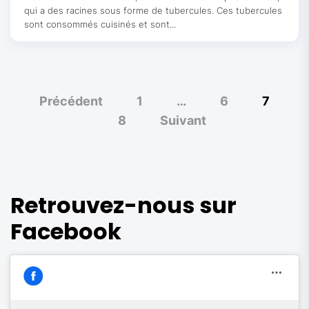
qui a des racines sous forme de tubercules. Ces tubercules
sont consommés cuisinés et sont...
Pagination
Précédent
1
…
6
7
des
8
Suivant
publications
Retrouvez-nous sur
Facebook