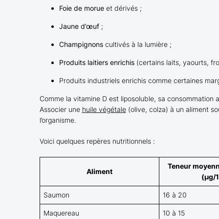
Foie de morue
et dérivés ;
Jaune d’œuf
;
Champignons
cultivés à la lumière ;
Produits laitiers enrichis
(certains laits, yaourts, f
Produits industriels enrichis comme certaines mar
Comme la vitamine D est liposoluble, sa consommation av
Associer une
huile végétale
(olive, colza) à un aliment s
l’organisme.
Voici quelques repères nutritionnels :
Teneur moyenne
Aliment
(µg/
Saumon
16 à 20
Maquereau
10 à 15