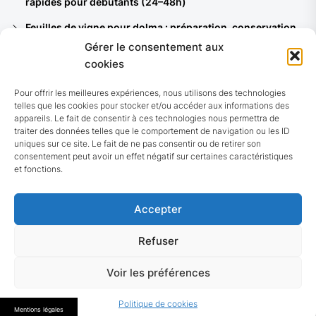
rapides pour débutants (24–48h)
Feuilles de vigne pour dolma : préparation, conservation
et 8 recettes du bassin méditerranéen
Gérer le consentement aux
cookies
Ferments lactiques : quelles souches pour vos yaourts,
kéfirs et quels bénéfices santé ?
Pour offrir les meilleures expériences, nous utilisons des technologies
telles que les cookies pour stocker et/ou accéder aux informations des
Pain noir allemand (Vollkornbrot) : recette authentique et
appareils. Le fait de consentir à ces technologies nous permettra de
7 astuces pour réussir chez soi
traiter des données telles que le comportement de navigation ou les ID
uniques sur ce site. Le fait de ne pas consentir ou de retirer son
10 recettes de choucroute : traditionnelle, végétarienne,
consentement peut avoir un effet négatif sur certaines caractéristiques
de la mer et rapides (avec variantes fermentées)
et fonctions.
Accepter
Refuser
© 2026 Guide nutrition
Up
Voir les préférences
↑
Politique de cookies
Mentions légales