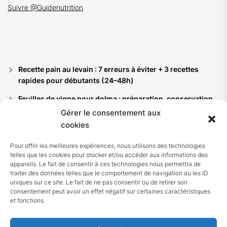
Suivre @Guidenutrition
Recette pain au levain : 7 erreurs à éviter + 3 recettes
rapides pour débutants (24–48h)
Feuilles de vigne pour dolma : préparation, conservation
et 8 recettes du bassin méditerranéen
Gérer le consentement aux
cookies
Ferments lactiques : quelles souches pour vos yaourts,
kéfirs et quels bénéfices santé ?
Pour offrir les meilleures expériences, nous utilisons des technologies
telles que les cookies pour stocker et/ou accéder aux informations des
Pain noir allemand (Vollkornbrot) : recette authentique et
appareils. Le fait de consentir à ces technologies nous permettra de
7 astuces pour réussir chez soi
traiter des données telles que le comportement de navigation ou les ID
uniques sur ce site. Le fait de ne pas consentir ou de retirer son
10 recettes de choucroute : traditionnelle, végétarienne,
consentement peut avoir un effet négatif sur certaines caractéristiques
de la mer et rapides (avec variantes fermentées)
et fonctions.