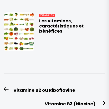
VITAMINES
Les vitamines,
caractéristiques et
bénéfices
Navigation
Vitamine B2 ou Riboflavine
Previous
de
post:
l’article
Vitamine B3 (Niacine)
N