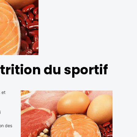
trition du sportif
 et
i
ion des