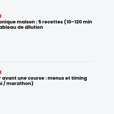
E
onique maison : 5 recettes (10–120 min
tableau de dilution
E
avant une course : menus et timing
mi / marathon)