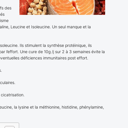
ifs des
tés
nisme
aline, Leucine et Isoleucine. Un seul manque et la
Isoleucine. Ils stimulent la synthèse protéinique, ils
par l’effort. Une cure de 10g /j sur 2 à 3 semaines évite la
éventuelles déficiences immunitaires post effort.
s.
culaires.
cicatrisation.
eucine, la lysine et la méthionine, histidine, phénylamine,