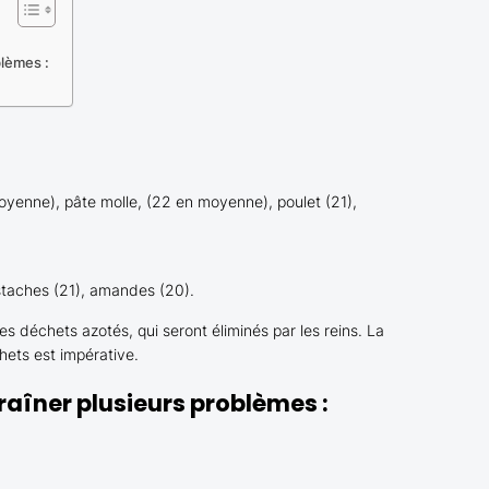
blèmes :
oyenne), pâte molle, (22 en moyenne), poulet (21),
pistaches (21), amandes (20).
s déchets azotés, qui seront éliminés par les reins. La
ets est impérative.
raîner plusieurs problèmes :