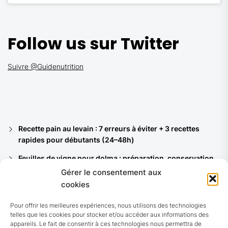
Follow us sur Twitter
Suivre @Guidenutrition
Recette pain au levain : 7 erreurs à éviter + 3 recettes
rapides pour débutants (24–48h)
Feuilles de vigne pour dolma : préparation, conservation
et 8 recettes du bassin méditerranéen
Gérer le consentement aux
cookies
Ferments lactiques : quelles souches pour vos yaourts,
kéfirs et quels bénéfices santé ?
Pour offrir les meilleures expériences, nous utilisons des technologies
telles que les cookies pour stocker et/ou accéder aux informations des
Pain noir allemand (Vollkornbrot) : recette authentique et
appareils. Le fait de consentir à ces technologies nous permettra de