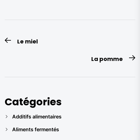
Navigation
Le miel
Previous
de
post:
l’article
La pomme
N
po
Catégories
Additifs alimentaires
Aliments fermentés